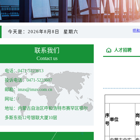
今天是：2026年8月8日 星期六
联系我们
人才招聘
Contact us
电话：0471-5223613
投诉电话：0471-5223607
邮箱：imzs@imzs.com.cn
网址：/
地址：内蒙古自治区呼和浩特市赛罕区鄂尔
序
岗
多斯东街12号银联大厦10层
单位
号
称