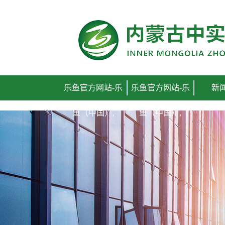
乐鱼官方网站-乐
乐鱼官方网站-乐
新
鱼（中国）,
鱼（中国）,